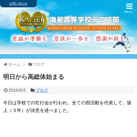
お問い合わせ
ホーム
ブログ
歴代主将・戦績
卒業生の進路
ホーム
ブログ
アルバム
明日から高総体始まる
スケジュール
2016/6/3
ブログ
インターハイ
今日は学校での壮行会が行われ、全ての部活動を代表して、坂
上（３年）が決意を述べました。
クラブ紹介
シャミナード寮