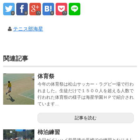
0
0
0
テニス部海星
関連記事
体育祭
今年の体育祭は松山サッカー・ラグビー場で行わ
れました。生徒だけで１５００人を超える人数で
行われた体育祭の様子は海星学園ＨＰで紹介され
ています...
記事を読む
柿泊練習
今日がインハイ前最後の長崎での練習となりまし