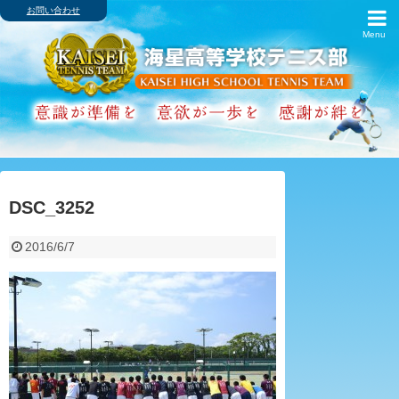
お問い合わせ
ホーム
ブログ
歴代主将・戦績
卒業生の進路
DSC_3252
アルバム
2016/6/7
スケジュール
インターハイ
クラブ紹介
シャミナード寮