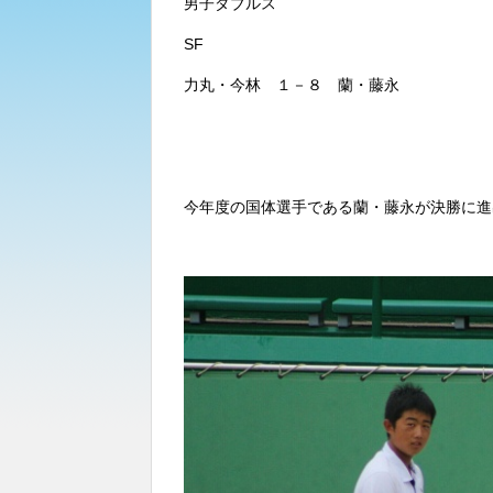
男子ダブルス
SF
力丸・今林 １－８ 蘭・藤永
今年度の国体選手である蘭・藤永が決勝に進