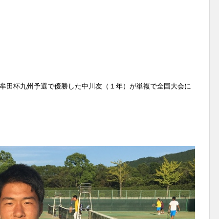
牟田杯九州予選で優勝した中川友（１年）が単複で全国大会に