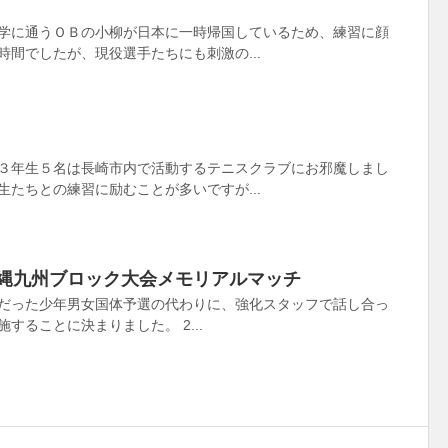
学に通うＯＢの小柳が日本に一時帰国しているため、練習に顔
間でしたが、現役選手たちにも刺激の...
３年生５名は長崎市内で活動するテニスクラブにお邪魔しまし
たちとの練習に励むことが多いですが...
沖縄九州ブロック大会メモリアルマッチ
だった少年男女国体予選の代わりに、強化スタッフで話し合っ
することに決まりました。 2...