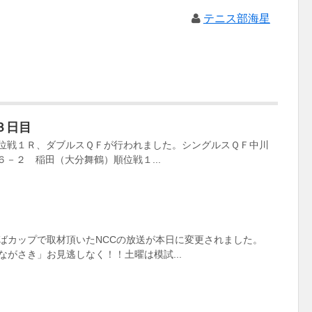
テニス部海星
３日目
位戦１Ｒ、ダブルスＱＦが行われました。シングルスＱＦ中川
６－２ 稲田（大分舞鶴）順位戦１...
ばカップで取材頂いたNCCの放送が本日に変更されました。
がさき」お見逃しなく！！土曜は模試...