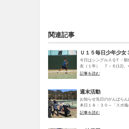
関連記事
Ｕ１５毎日少年少女
今日はシングルスＱＦ・順
友（１年） ７－６(12)、
記事を読む
週末活動
お知らせ先日のがんばらん
本日１８：３０～「スポ魂な
記事を読む