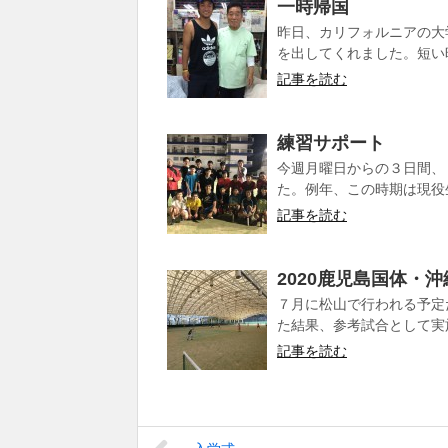
一時帰国
昨日、カリフォルニアの大
を出してくれました。短い時
記事を読む
練習サポート
今週月曜日からの３日間、
た。例年、この時期は現役生
記事を読む
2020鹿児島国体・
７月に松山で行われる予定
た結果、参考試合として実施
記事を読む