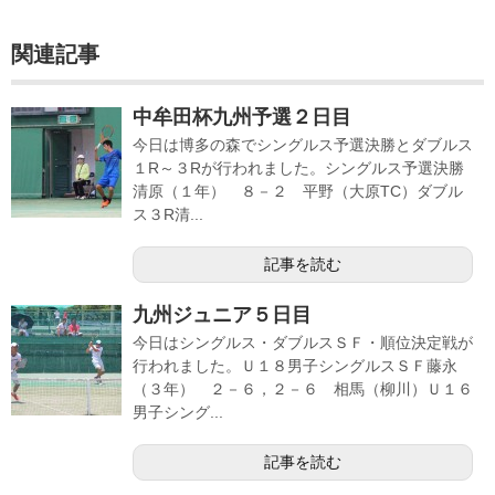
関連記事
中牟田杯九州予選２日目
今日は博多の森でシングルス予選決勝とダブルス
１R～３Rが行われました。シングルス予選決勝
清原（１年） ８－２ 平野（大原TC）ダブル
ス３R清...
記事を読む
九州ジュニア５日目
今日はシングルス・ダブルスＳＦ・順位決定戦が
行われました。Ｕ１８男子シングルスＳＦ藤永
（３年） ２－６，２－６ 相馬（柳川）Ｕ１６
男子シング...
記事を読む