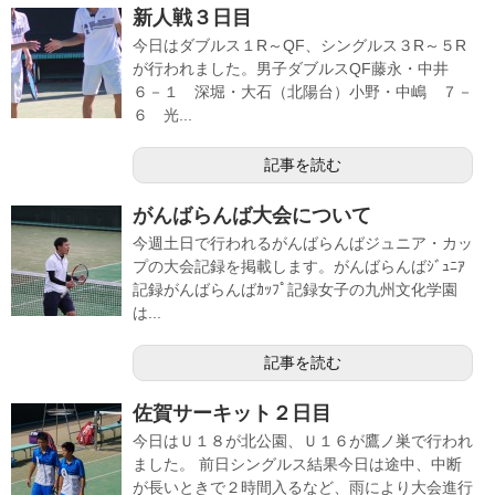
新人戦３日目
今日はダブルス１R～QF、シングルス３R～５R
が行われました。男子ダブルスQF藤永・中井
６－１ 深堀・大石（北陽台）小野・中嶋 ７－
６ 光...
記事を読む
がんばらんば大会について
今週土日で行われるがんばらんばジュニア・カッ
プの大会記録を掲載します。がんばらんばｼﾞｭﾆｱ
記録がんばらんばｶｯﾌﾟ記録女子の九州文化学園
は...
記事を読む
佐賀サーキット２日目
今日はＵ１８が北公園、Ｕ１６が鷹ノ巣で行われ
ました。 前日シングルス結果今日は途中、中断
が長いときで２時間入るなど、雨により大会進行