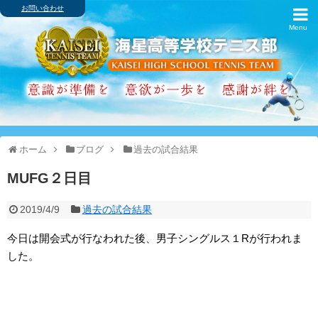
お問い合わせ
ホーム
ブログ
歴代主将・戦績
卒業生の進路
ホーム
ブログ
過去の試合結果
アルバム
MUFG２日目
スケジュール
2019/4/9
過去の試合結果
インターハイ
今日は開会式が行なわれた後、男子シングルス１Rが行われま
した。
クラブ紹介
シャミナード寮