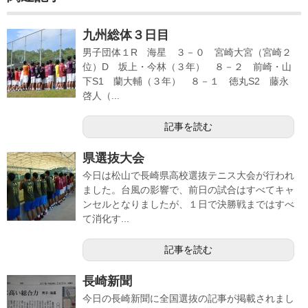
九州総体３日目
男子団体１R 海星 ３－０ 宮崎大宮（宮崎２
位）D 坂上・今林（３年） ８－２ 前崎・山
下S1 蘭大輔（３年） ８－１ 徳丸S2 藤永
啓人（...
記事を読む
県選抜大会
今日は松山で長崎県高校選抜テニス大会が行われ
ました。台風の影響で、前日の試合はすべてキャ
ンセルとなりましたが、１日で決勝戦まではすべ
て消化す...
記事を読む
長崎新聞
今日の長崎新聞に全国選抜の記事が掲載されまし