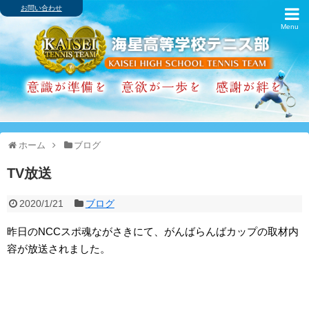
お問い合わせ
ホーム
ブログ
歴代主将・戦績
卒業生の進路
ホーム
ブログ
アルバム
TV放送
スケジュール
2020/1/21
ブログ
インターハイ
昨日のNCCスポ魂ながさきにて、がんばらんばカップの取材内
容が放送されました。
クラブ紹介
シャミナード寮