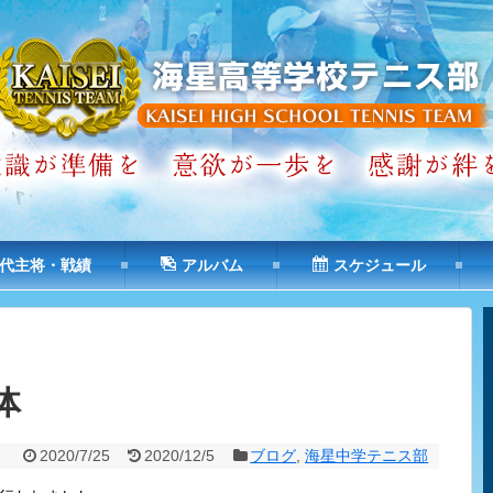
代主将・戦績
アルバム
スケジュール
体
2020/7/25
2020/12/5
ブログ
,
海星中学テニス部