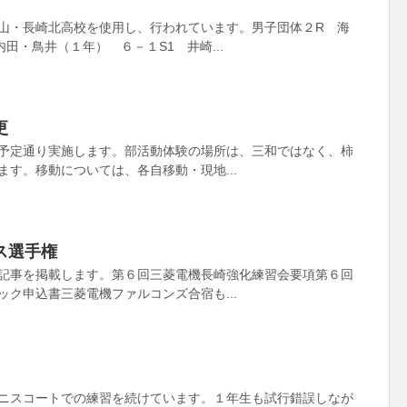
山・長崎北高校を使用し、行われています。男子団体２R 海
田・鳥井（１年） ６－１S1 井崎...
更
予定通り実施します。部活動体験の場所は、三和ではなく、柿
す。移動については、各自移動・現地...
ス選手権
記事を掲載します。第６回三菱電機長崎強化練習会要項第６回
ク申込書三菱電機ファルコンズ合宿も...
ニスコートでの練習を続けています。１年生も試行錯誤しなが