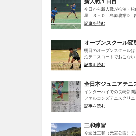
新人戦１日目
今日から新人戦が柿泊・松
星 ３－０ 島原農業D 内
記事を読む
オープンスクール変
明日のオープンスクールは
泊テニスコートでおこないま
記事を読む
全日本ジュニアテニ
インターハイでの長崎新聞
ファルコンズテニスクリニッ
記事を読む
三和練習
今週は三和（元宮公園）テ