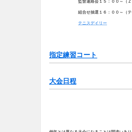
監督連絡会１５：００～（Ｚｏ
組合せ抽選１６：００～（テニスデ
テニスデイリー
指定練習コート
大会日程
例年とは異なる大会になることは間違いあり