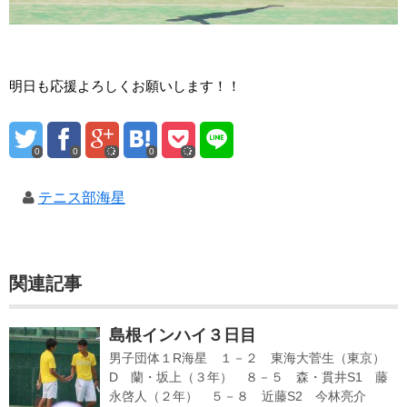
明日も応援よろしくお願いします！！
0
0
0
テニス部海星
関連記事
島根インハイ３日目
男子団体１R海星 １－２ 東海大菅生（東京）
D 蘭・坂上（３年） ８－５ 森・貫井S1 藤
永啓人（２年） ５－８ 近藤S2 今林亮介