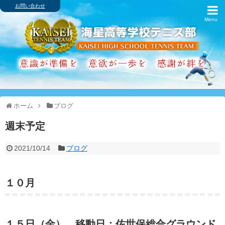
お問い合わせ
ホーム
ブログ
歴代主将・戦績
卒業生の進路
ホーム
ブログ
アルバム
週末予定
スケジュール
2021/10/14
ブログ
インターハイ
１０月
クラブ紹介
シャミナード寮
１５日（金） 移動日：佐世保総合グラウンド