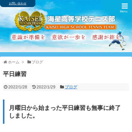
お問い合わせ
ホーム
ブログ
歴代主将・戦績
卒業生の進路
ホーム
ブログ
アルバム
平日練習
スケジュール
2022/1/28
2022/1/29
ブログ
インターハイ
月曜日から始まった平日練習も無事に終了
クラブ紹介
しました。
シャミナード寮