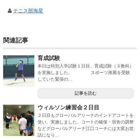
テニス部海星
関連記事
育成試験
本日は特別入学試験１日目、育成試験（３教科）
を実施しました。 スポーツ推薦を受験
していた緊張の...
記事を読む
ウィルソン練習会２日目
２日目もグローバルアリーナのインドアコートを
使い、実施しました。コートの確保・宿舎の調整
などグローバルアリーナ江口コーチには大変お世
話になり...