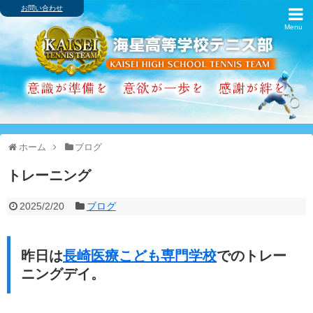
お問い合わせ
ホーム
ブログ
歴代主将・戦績
卒業生の進路
ホーム
ブログ
アルバム
トレーニング
スケジュール
2025/2/20
ブログ
インターハイ
昨日は
長崎医療こども専門学校
でのトレー
クラブ紹介
ニングデイ。
シャミナード寮