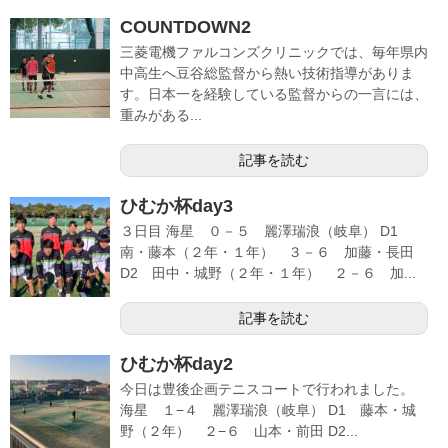
COUNTDOWN2
三菱電機ファルコンズクリニックでは、毎年県内
中高生へ豆谷総監督から熱い技術指導がありま
す。日本一を経験している監督からの一言には、
重みがある...
記事を読む
ひむか杯day3
３日目 海星 ０－５ 麗澤瑞浪（岐阜） D1
南・藤本（２年・１年） ３－６ 加藤・長田
D2 田中・城野（２年・１年） ２－６ 加...
記事を読む
ひむか杯day2
今日は豊後企画テニスコートで行われました。
海星 １−４ 麗澤瑞浪（岐阜） D1 藤本・城
野（２年） ２−６ 山本・前田 D2...