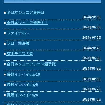
■
全日本ジュニア最終日
2024年9月8日
■
全日本ジュニア優勝！！
2024年9月6日
■
ファイナルへ
2024年9月5日
■
明日、準決勝
2024年9月4日
■
有明テニスの森
2024年9月3日
■
全日本ジュニアテニス選手権
2024年9月2日
■
長野インハイday10
2021年8月8日
■
長野インハイday9
2021年8月7日
■
長野インハイday8
2021年8月6日