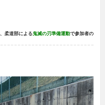
、柔道部による
鬼滅の刃準備運動
で参加者の