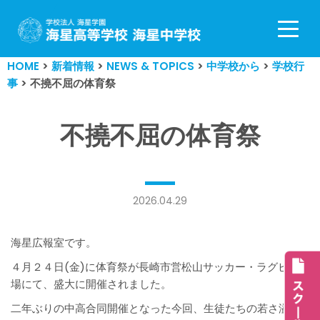
コ
ン
HOME
>
新着情報
>
NEWS & TOPICS
>
中学校から
>
学校行
テ
事
>
不撓不屈の体育祭
ン
ツ
へ
不撓不屈の体育祭
ス
キ
ッ
プ
2026.04.29
海星広報室です。
４月２４日(金)に体育祭が長崎市営松山サッカー・ラグビー
場にて、盛大に開催されました。
二年ぶりの中高合同開催となった今回、生徒たちの若さ溢れ