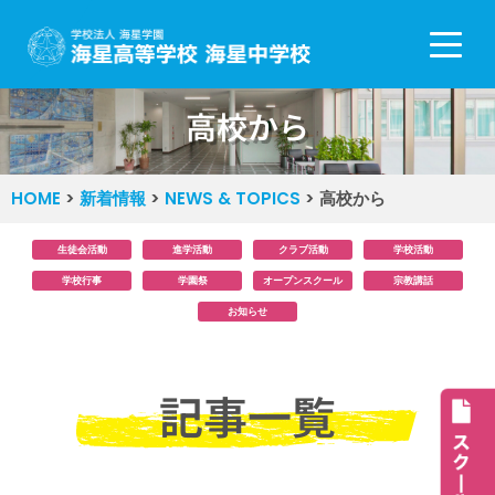
コ
ン
テ
高校から
ン
ツ
へ
HOME
>
新着情報
>
NEWS & TOPICS
>
高校から
ス
キ
生徒会活動
進学活動
クラブ活動
学校活動
ッ
学校行事
学園祭
オープンスクール
宗教講話
プ
お知らせ
記事一覧