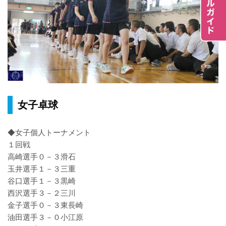
女子卓球
◆女子個人トーナメント
１回戦
高崎選手０－３滑石
玉井選手１－３三重
谷口選手１－３黒崎
西沢選手３－２三川
金子選手０－３東長崎
油田選手３－０小江原