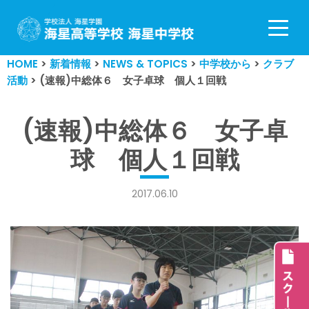
コ
ン
HOME
>
新着情報
>
NEWS & TOPICS
>
中学校から
>
クラブ
テ
活動
>
(速報)中総体６ 女子卓球 個人１回戦
ン
ツ
へ
(速報)中総体６ 女子卓
ス
球 個人１回戦
キ
ッ
プ
2017.06.10