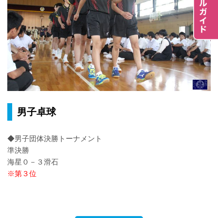
男子卓球
◆男子団体決勝トーナメント
準決勝
海星０－３滑石
※第３位