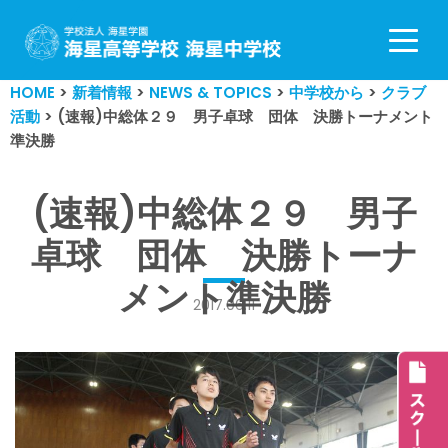
コ
ン
HOME
>
新着情報
>
NEWS & TOPICS
>
中学校から
>
クラブ
テ
活動
>
(速報)中総体２９ 男子卓球 団体 決勝トーナメント
ン
準決勝
ツ
へ
ス
(速報)中総体２９ 男子
キ
卓球 団体 決勝トーナ
ッ
プ
メント準決勝
2017.06.11