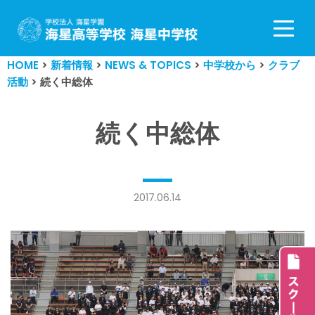
コ
ン
HOME
>
新着情報
>
NEWS & TOPICS
>
中学校から
>
クラブ
テ
活動
>
続く中総体
ン
ツ
へ
続く中総体
ス
キ
ッ
プ
2017.06.14