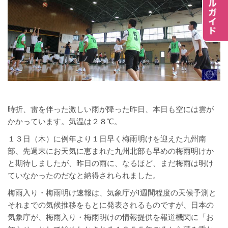
時折、雷を伴った激しい雨が降った昨日、本日も空には雲が
かかっています。気温は２８℃。
１３日（木）に例年より１日早く梅雨明けを迎えた九州南
部、先週末にお天気に恵まれた九州北部も早めの梅雨明けか
と期待しましたが、昨日の雨に、なるほど、まだ梅雨は明け
ていなかったのだなと納得されられました。
梅雨入り・梅雨明け速報は、気象庁が1週間程度の天候予測と
それまでの気候推移をもとに発表されるものですが、日本の
気象庁が、梅雨入り・梅雨明けの情報提供を報道機関に「お