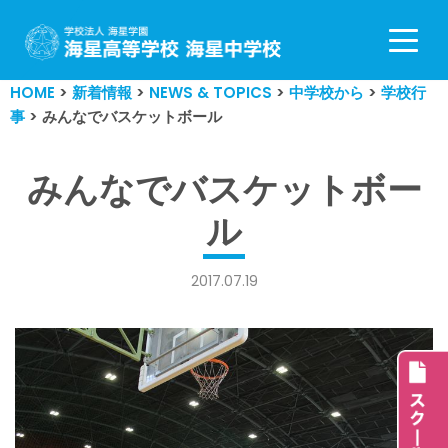
コ
ン
HOME
>
新着情報
>
NEWS & TOPICS
>
中学校から
>
学校行
テ
事
>
みんなでバスケットボール
ン
ツ
へ
みんなでバスケットボー
ス
ル
キ
ッ
プ
2017.07.19