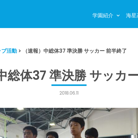
学園紹介
海星
ラブ活動
>
（速報）中総体37 準決勝 サッカー 前半終了
総体37 準決勝 サッカ
2018.06.11