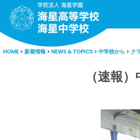
コ
ン
テ
ン
HOME
>
新着情報
>
NEWS & TOPICS
>
中学校から
>
ク
ツ
へ
ス
（速報）中
キ
ッ
プ