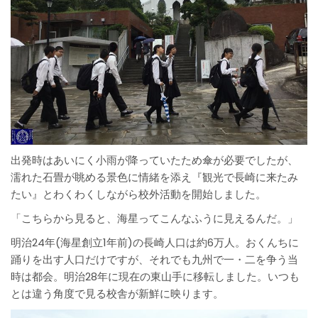
出発時はあいにく小雨が降っていたため傘が必要でしたが、
濡れた石畳が眺める景色に情緒を添え『観光で長崎に来たみ
たい』とわくわくしながら校外活動を開始しました。
「こちらから見ると、海星ってこんなふうに見えるんだ。」
明治24年(海星創立1年前)の長崎人口は約6万人。おくんちに
踊りを出す人口だけですが、それでも九州で一・二を争う当
時は都会。明治28年に現在の東山手に移転しました。いつも
とは違う角度で見る校舎が新鮮に映ります。