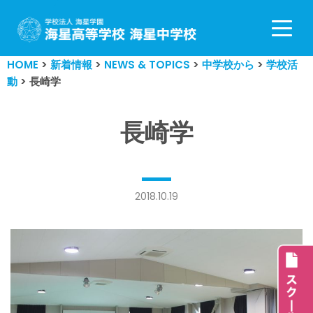
コ
ン
HOME
>
新着情報
>
NEWS & TOPICS
>
中学校から
>
学校活
テ
動
>
長崎学
ン
ツ
へ
長崎学
ス
キ
ッ
プ
2018.10.19