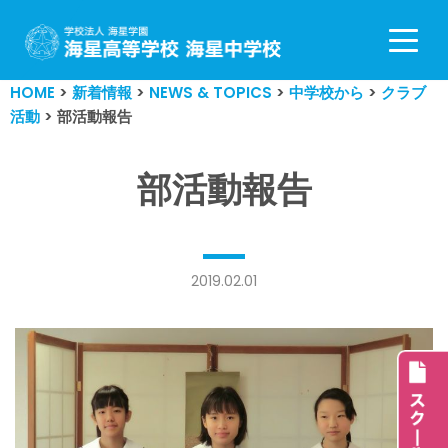
コ
ン
HOME
>
新着情報
>
NEWS & TOPICS
>
中学校から
>
クラブ
テ
活動
>
部活動報告
ン
ツ
へ
部活動報告
ス
キ
ッ
プ
2019.02.01