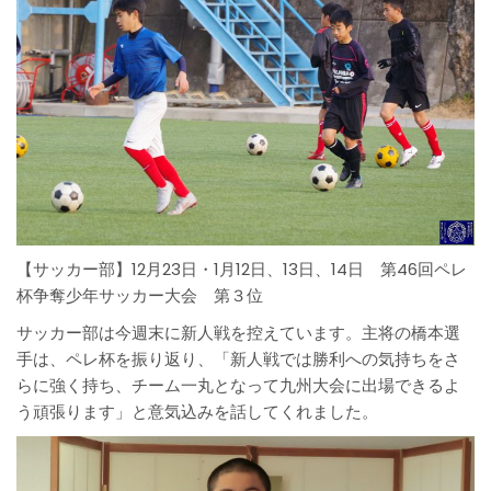
【サッカー部】12月23日・1月12日、13日、14日 第46回ペレ
杯争奪少年サッカー大会 第３位
サッカー部は今週末に新人戦を控えています。主将の橋本選
手は、ペレ杯を振り返り、「新人戦では勝利への気持ちをさ
らに強く持ち、チーム一丸となって九州大会に出場できるよ
う頑張ります」と意気込みを話してくれました。