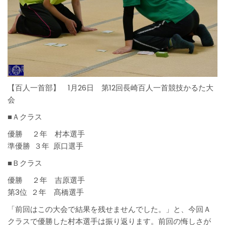
【百人一首部】 1月26日 第12回長崎百人一首競技かるた大
会
■Ａクラス
優勝 ２年 村本選手
準優勝 ３年 原口選手
■Ｂクラス
優勝 ２年 吉原選手
第3位 ２年 髙橋選手
「前回はこの大会で結果を残せませんでした。」と、今回Ａ
クラスで優勝した村本選手は振り返ります。前回の悔しさが