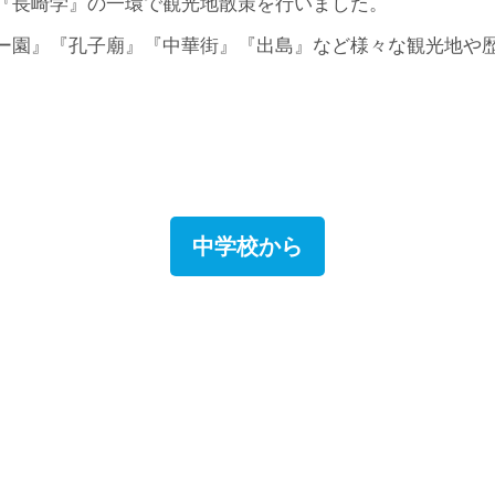
『長崎学』の一環で観光地散策を行いました。
ー園』『孔子廟』『中華街』『出島』など様々な観光地や
中学校から