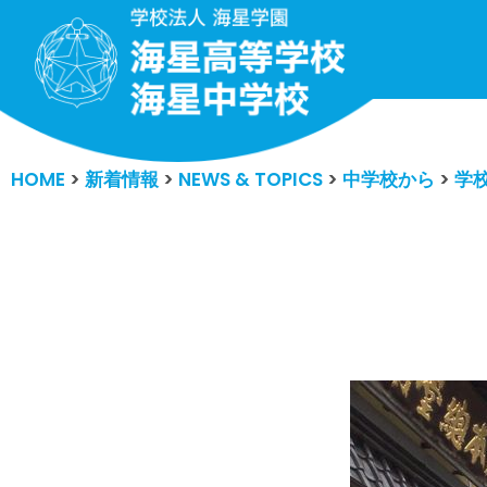
コ
ン
テ
ン
HOME
>
新着情報
>
NEWS & TOPICS
>
中学校から
>
学
ツ
へ
ス
キ
ッ
プ