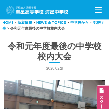
コ
ン
HOME
>
新着情報
>
NEWS & TOPICS
>
中学校から
>
学校行
テ
事
>
令和元年度最後の中学校校内大会
ン
ツ
へ
令和元年度最後の中学校
ス
校内大会
キ
ッ
プ
2020.02.21