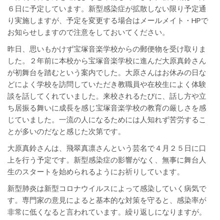
６日に予定しています。新型感染症が拡散しない限り予定通
り実施しますが、予定を変更する場合はメールメイト・HPで
お知らせしますので注意をしておいてください。
昨日、思いもかけず宝塚音楽学校からの郵便物を受け取りま
した。２年前に本校から宝塚音楽学校に進んだ大原真鈴さん
が初舞台を踏むという案内でした。大原さんはお休みの日な
どによく学校を訪問していただき教職員や在校生によく体験
談を話してくれていました。来校されるたびに、話し方や立
ち居振る舞いに成長を感じ宝塚音楽学校の教育の厳しさを感
じていました。一流の人になるためには人知れず苦労するこ
とが多いのだなと感じた次第です。
大原真鈴さんは、飛翠真凛さんという芸名で４月２５日に口
上を行う予定です。新型感染症の影響がなく、無事に舞台人
生のスタートを始められるようにお祈りしています。
新型肺炎は新型コロナウイルスによって感染していく病気で
す。専門家の意見によると基本的な対策を守ると、感染率が
非常に低くなると言われています。繰り返しになりますが。