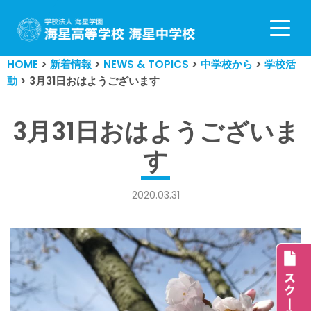
コ
ン
HOME
>
新着情報
>
NEWS & TOPICS
>
中学校から
>
学校活
テ
動
>
3月31日おはようございます
ン
ツ
へ
3月31日おはようございま
ス
す
キ
ッ
プ
2020.03.31