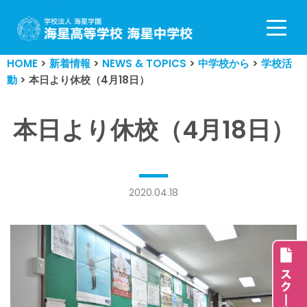
コ
ン
HOME
>
新着情報
>
NEWS & TOPICS
>
中学校から
>
学校活
テ
動
>
本日より休校（4月18日）
ン
ツ
へ
本日より休校（4月18日）
ス
キ
ッ
プ
2020.04.18