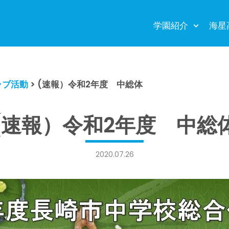
学園紹介
海星
ラブ活動
>
(速報）令和2年度 中総体
(速報）令和2年度 中総
2020.07.26