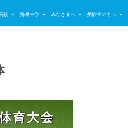
高校
海星中学
みなさまへ
受験生の方へ
体