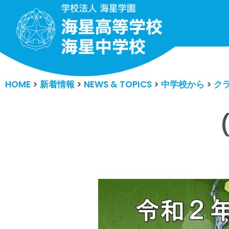
コ
ン
テ
ン
HOME
>
新着情報
>
NEWS & TOPICS
>
中学校から
>
ク
ツ
へ
ス
キ
ッ
プ