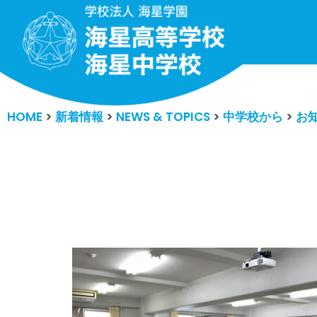
コ
ン
テ
ン
HOME
>
新着情報
>
NEWS & TOPICS
>
中学校から
>
お
ツ
へ
ス
キ
ッ
プ