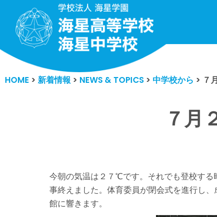
コ
ン
テ
ン
HOME
>
新着情報
>
NEWS & TOPICS
>
中学校から
>
７
ツ
へ
ス
７月
キ
ッ
プ
今朝の気温は２７℃です。それでも登校する
事終えました。体育委員が閉会式を進行し、
館に響きます。