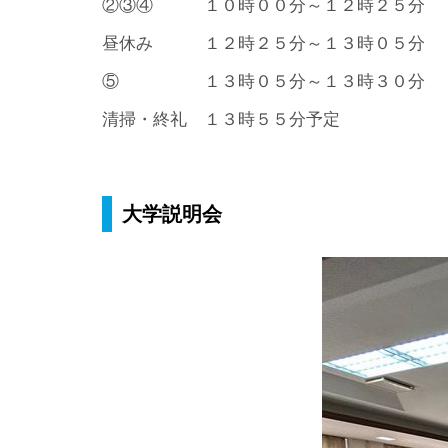
②③④ １０時００分～１２時２５分
昼休み １２時２５分～１３時０５分
⑤ １３時０５分～１３時３０分 
清掃・終礼 １３時５５分予定
大学説明会