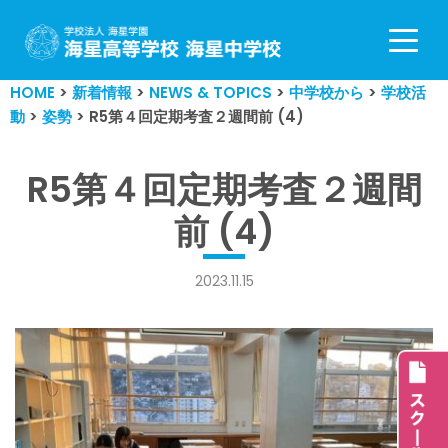
コ
ン
HOME
>
新着情報
>
NEWS & TOPICS
>
中学校から
>
学校活
テ
動
>
姿勢
>
R5第４回定期考査２週間前 (4)
ン
ツ
へ
R5第４回定期考査２週間
ス
前 (4)
キ
ッ
プ
2023.11.15