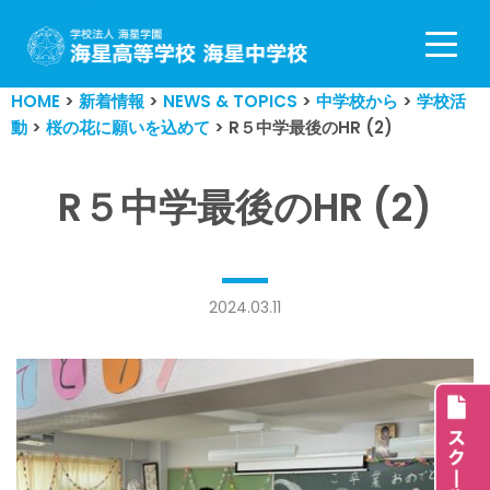
コ
ン
HOME
>
新着情報
>
NEWS & TOPICS
>
中学校から
>
学校活
テ
動
>
桜の花に願いを込めて
>
R５中学最後のHR (2)
ン
ツ
へ
R５中学最後のHR (2)
ス
キ
ッ
プ
2024.03.11