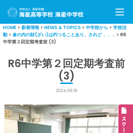
コ
ン
HOME
>
新着情報
>
NEWS & TOPICS
>
中学校から
>
学校活
テ
動
>
倉の内の財(ざい)は朽つることあり、されど．．．
>
R6
ン
中学第２回定期考査前 (3)
ツ
へ
ス
R6中学第２回定期考査前
キ
(3)
ッ
プ
2024.06.19