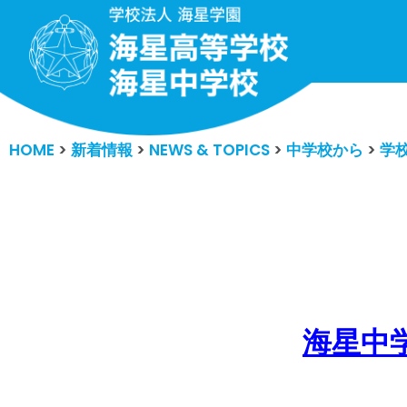
コ
ン
テ
ン
HOME
>
新着情報
>
NEWS & TOPICS
>
中学校から
>
学
ツ
へ
ス
キ
ッ
プ
海星中