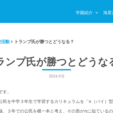
学園紹介
海星
校活動
>
トランプ氏が勝つとどうなる？
ランプ氏が勝つとどうな
2024.11.12
です。
公民を中学３年生で学習するカリキュラムを「π（パイ）
線、３年での公民を横一本と考え、その形がπに似ている