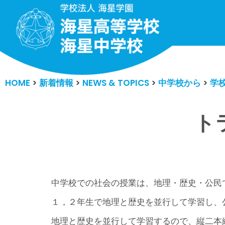
コ
ン
テ
ン
HOME
>
新着情報
>
NEWS & TOPICS
>
中学校から
>
学
ツ
へ
ス
ト
キ
ッ
プ
中学校での社会の授業は、地理・歴史・公民
１，２年生で地理と歴史を並行して学習し、
地理と歴史を並行して学習するので、縦二本