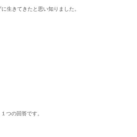
ずに生きてきたと思い知りました。
。
う１つの回答です。