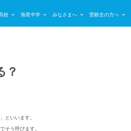
高校
海星中学
みなさまへ
受験生の方へ
る？
型」といいます。
のでそう呼びます。