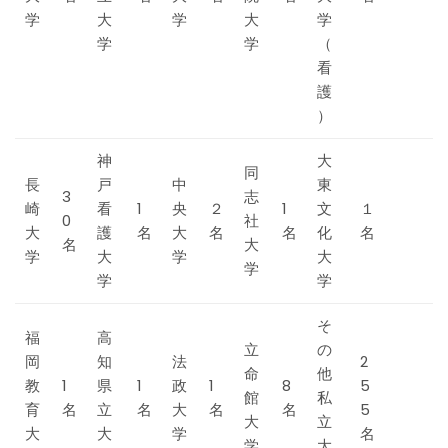
学
大
学
大
学
学
学
（
看
護
）
神
大
同
長
戸
中
東
3
志
崎
看
1
央
２
1
文
１
0
社
大
護
名
大
名
名
化
名
名
大
学
大
学
大
学
学
学
そ
福
高
立
の
岡
知
法
2
命
他
教
1
県
1
政
1
8
5
館
私
育
名
立
名
大
名
名
5
大
立
大
大
学
名
学
大