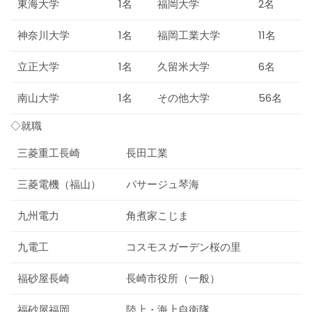
東海大学
1名
福岡大学
2名
神奈川大学
1名
福岡工業大学
11名
立正大学
1名
久留米大学
6名
南山大学
1名
その他大学
56名
◇就職
三菱重工長崎
長田工業
三菱電機（福山）
パサージュ琴海
九州電力
角煮家こじま
九電工
コスモスガーデン桜の里
福砂屋長崎
長崎市役所（一般）
福砂屋福岡
陸上・海上自衛隊