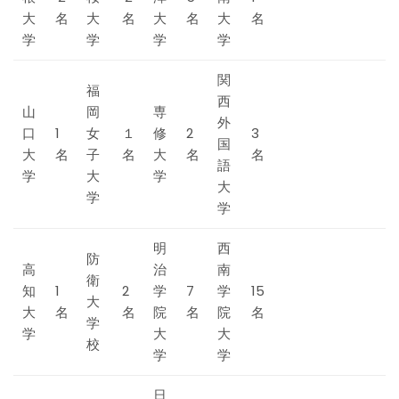
大
名
大
名
大
名
大
名
学
学
学
学
関
福
西
山
岡
専
外
口
1
女
１
修
2
3
国
大
名
子
名
大
名
名
語
学
大
学
大
学
学
明
西
防
高
治
南
衛
知
1
2
学
7
学
15
大
大
名
名
院
名
院
名
学
学
大
大
校
学
学
日