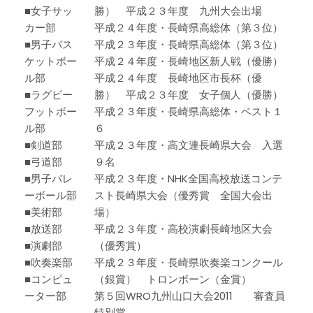
■女子サッ
勝） 平成２３年度 九州大会出場
カー部
平成２４年度・長崎県高総体（第３位）
■男子バス
平成２３年度・長崎県高総体（第３位）
ケットボー
平成２４年度・長崎地区新人戦（優勝）
ル部
平成２４年度 長崎地区市長杯（優
■ラグビー
勝） 平成２３年度 女子個人（優勝）
フットボー
平成２３年度・長崎県高総体・ベスト１
ル部
６
■剣道部
平成２３年度・高文連長崎県大会 入選
■弓道部
９名
■男子バレ
平成２３年度・NHK全国高校放送コンテ
ーボール部
スト長崎県大会（優秀賞 全国大会出
■美術部
場）
■放送部
平成２３年度・高校演劇長崎地区大会
■演劇部
（優秀賞）
■吹奏楽部
平成２３年度・長崎県吹奏楽コンクール
■コンピュ
（銀賞） トロンボーン（金賞）
ーター部
第５回WRO九州山口大会2011 審査員
特別賞