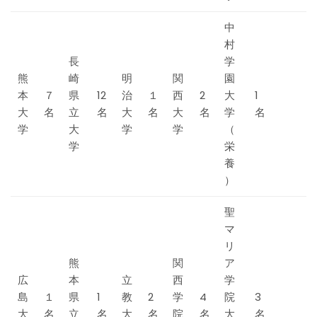
中
村
長
学
熊
崎
明
関
園
本
７
県
12
治
１
西
2
大
1
大
名
立
名
大
名
大
名
学
名
学
大
学
学
（
学
栄
養
）
聖
マ
リ
熊
関
ア
広
本
立
西
学
島
１
県
1
教
2
学
4
院
3
大
名
立
名
大
名
院
名
大
名