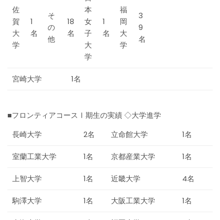
佐
本
福
そ
3
賀
1
18
女
1
岡
の
9
大
名
名
子
名
大
他
名
学
大
学
学
宮崎大学 1名
■フロンティアコースⅠ期生の実績 ◇大学進学
長崎大学
2名
立命館大学
1名
室蘭工業大学
1名
京都産業大学
1名
上智大学
1名
近畿大学
4名
駒澤大学
1名
大阪工業大学
1名