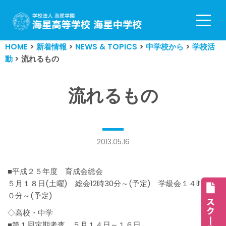
コ
ン
HOME
>
新着情報
>
NEWS & TOPICS
>
中学校から
>
学校活
テ
動
>
流れるもの
ン
ツ
へ
流れるもの
ス
キ
ッ
プ
2013.05.16
■平成２５年度 育成会総会
５月１８日(土曜) 総会12時30分～(予定) 学級会１４時０
０分～(予定)
◇高校・中学
■第１回定期考査 ５月１４日～１６日