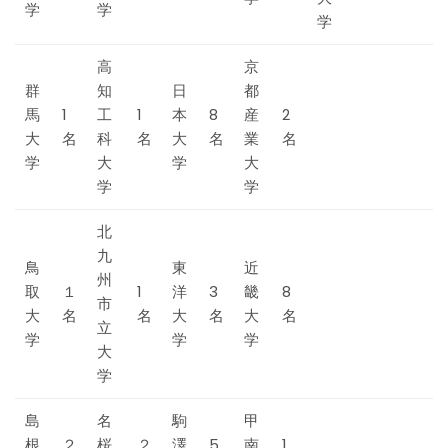
学
学
学
高
京
群
知
日
都
馬
1
工
1
本
8
産
2
大
名
科
名
大
名
業
名
学
大
学
大
学
学
北
九
鳥
東
近
州
取
１
1
洋
3
畿
8
市
大
名
名
大
名
大
名
立
学
学
学
大
学
島
名
駒
甲
根
２
桜
２
澤
5
南
1