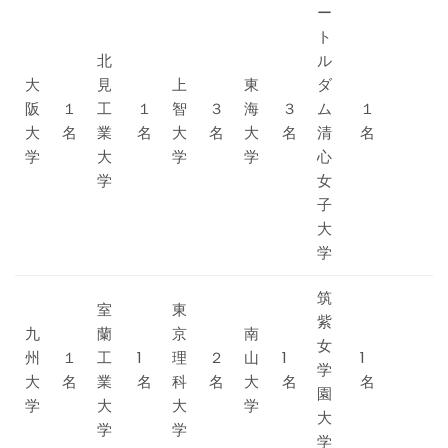
ー
ト
北
ル
大
見
上
東
ダ
阪
１
工
１
智
３
海
３
ム
１
大
名
業
名
大
名
大
名
清
名
学
大
学
学
心
学
女
子
大
学
筑
室
東
紫
九
蘭
京
南
女
州
１
工
1
理
２
山
1
1
学
大
名
業
名
科
名
大
名
名
園
学
大
大
学
大
学
学
学