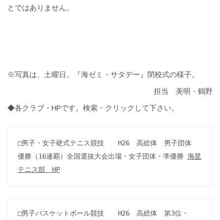
とではありません。
※写真は、土曜日、『海ゼミ・サタデー』閉校式の様子。
担当 美明・鶴野
◆各クラブ・HPです。検索・クリックして下さい。
□男子・女子硬式テニス競技　　H26　高総体　男子団体　
優勝（16連覇）全国選抜大会出場・女子団体・準優勝 
海星
テニス部　HP
□男子バスケットボール競技　　H26　高総体　第3位・