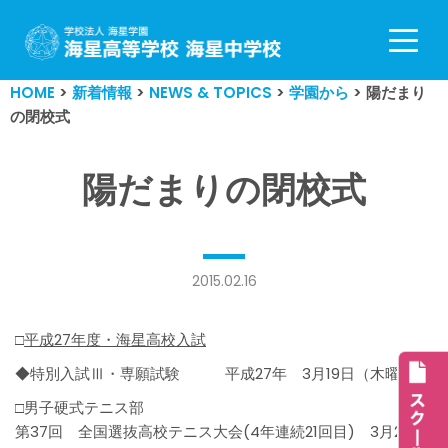
コ
ン
HOME
>
新着情報
>
NEWS & TOPICS
>
学園から
>
陽だまり
テ
の閉校式
ン
ツ
へ
陽だまりの閉校式
ス
キ
ッ
プ
2015.02.16
□
平成27年度・海星高校入試
◆特別入試Ⅲ・専願試験 平成27年 3月19日（木曜）
□男子硬式テニス部
第37回 全国選抜高校テニス大会(4年連続21回目) 3月21日