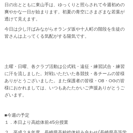
日の出とともに東山手は、ゆっくりと照らされて今週初めの
爽やかな一日が始まります。初夏の青空にさまざまな若葉が
透けて見えます。
今日は少し汗ばみながらオランダ坂や十人町の階段を生徒の
皆さんは上ってくる気配がする陽気です。
土曜・日曜、各クラブ活動は公式戦・遠征・練習試合・練習
に汗を流しました。対戦いただいた各競技・各チームの皆様
ありがとうございました。また保護者の皆様・OB・OGの皆
様におかれましては、いつもあたたかいご声援ありがとうご
ざいます。
■今週の予定
１．本日より高総体前45分授業
２．
平成２８年度 長崎県高校総体組み合わせ
(長崎県高等学