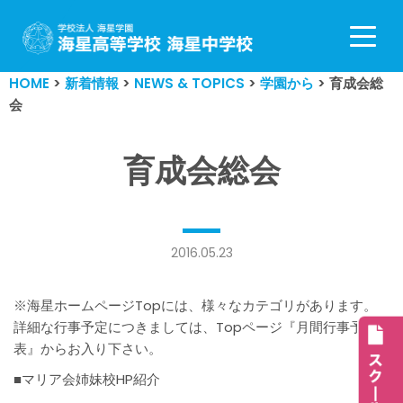
コ
ン
HOME
>
新着情報
>
NEWS & TOPICS
>
学園から
>
育成会総
テ
会
ン
ツ
へ
育成会総会
ス
キ
ッ
プ
2016.05.23
※海星ホームページTopには、様々なカテゴリがあります。
詳細な行事予定につきましては、Topページ『月間行事予定
表』からお入り下さい。
■マリア会姉妹校HP紹介