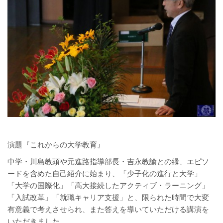
演題『これからの大学教育』
中学・川島教頭や元進路指導部長・吉永教諭との縁、エピソ
ードを含めた自己紹介に始まり、「少子化の進行と大学」
「大学の国際化」「高大接続したアクティブ・ラーニング」
「入試改革」「就職キャリア支援」と、限られた時間で大変
有意義で考えさせられ、また答えを導いていただける講演を
いただきました。