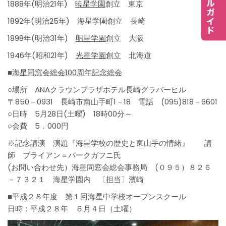
1888年(明治21年)
暁星学園
創立 東京
1892年(明治25年) 海星学園創立 長崎
1898年(明治31年)
明星学園
創立 大阪
1946年(昭和21年)
光星学園
創立 北海道
■
海星同窓会総会100周年記念総会
○場所 ANAクラウンプラザホテル長崎グラバーヒル
〒850－0931 長崎市南山手町1－18 電話 (095)818－6601
○日時 5月28日(土曜) 18時00分～
○会費 5．000円
※記念講演 演題『海星学校の歴史と東山手の情緒』 講
師 ブライアン＝バークガフニ氏
(お問い合わせ先）海星同窓会総会事務局 (０９５）８２６
－７３２１ 海星学園内 〔担当〕濱崎
■平成２８年度 第１回海星中学校オープンスクール
日時：平成２８年 ６月４日（土曜）