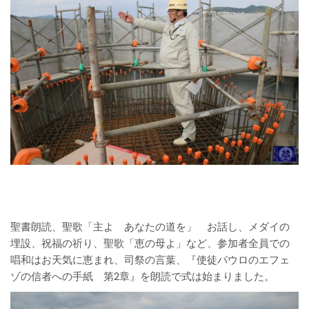
聖書朗読、聖歌「主よ あなたの道を」 お話し、メダイの
埋設、祝福の祈り、聖歌「恵の母よ」など、参加者全員での
唱和はお天気に恵まれ、司祭の言葉、『使徒パウロのエフェ
ゾの信者への手紙 第2章』を朗読で式は始まりました。