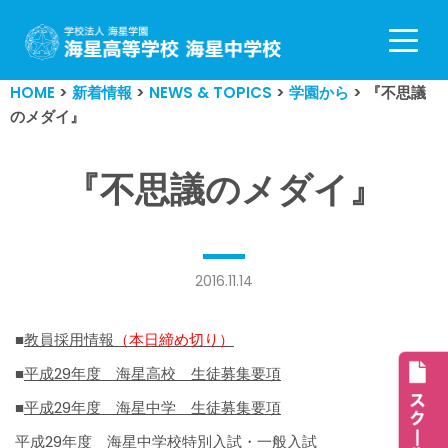
コ
ン
HOME
>
新着情報
>
NEWS & TOPICS
>
学園から
>
『不思議
テ
のメダイ』
ン
ツ
へ
『不思議のメダイ』
ス
キ
ッ
プ
2016.11.14
■
教員採用情報
（本日締め切り）
■
平成29年度 海星高校 生徒募集要項
■
平成29年度 海星中学 生徒募集要項
平成29年度 海星中学校特別入試・一般入試