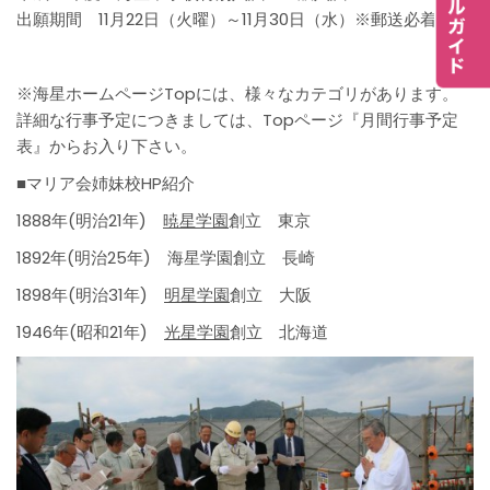
出願期間 11月22日（火曜）～11月30日（水）※郵送必着
※海星ホームページTopには、様々なカテゴリがあります。
詳細な行事予定につきましては、Topページ『月間行事予定
表』からお入り下さい。
■マリア会姉妹校HP紹介
1888年(明治21年)
暁星学園
創立 東京
1892年(明治25年) 海星学園創立 長崎
1898年(明治31年)
明星学園
創立 大阪
1946年(昭和21年)
光星学園
創立 北海道