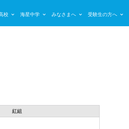
高校
海星中学
みなさまへ
受験生の方へ
紅組