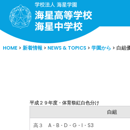
コ
ン
テ
ン
HOME
>
新着情報
>
NEWS & TOPICS
>
学園から
>
白組
ツ
へ
ス
キ
ッ
プ
平成２９年度・体育祭紅白色分け
白組
高３ A・B・D・G・I・S3