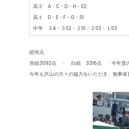
高２ A・C・D・H・S2
高１ D・E・F・G・S1
中学 ３A・３S2・２S1・２S3・１S3
総得点
赤組3092点 ・ 白組 3316点 今年
今年も沢山の方々の協力をいただき、無事体