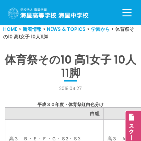
コ
ン
HOME
>
新着情報
>
NEWS & TOPICS
>
学園から
>
体育祭そ
テ
の10 高1女子 10人11脚
ン
ツ
へ
体育祭その10 高1女子 10人
ス
11脚
キ
ッ
プ
2018.04.27
平成３０年度・体育祭紅白色分け
白組
紅
高３ Ｂ・Ｅ・Ｆ・Ｇ・Ｓ2・Ｓ3
高３ Ａ・Ｃ・