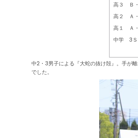
高３ Ｂ
高２ Ａ・
高１ Ａ・
中学 3Ｓ3
中2・3男子による『大蛇の抜け殻』。手が
でした。