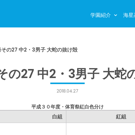
学園紹介
海星
その27 中2・3男子 大蛇の抜け殻
その27 中2・3男子 大蛇
2018.04.27
平成３０年度・体育祭紅白色分け
白組
紅組