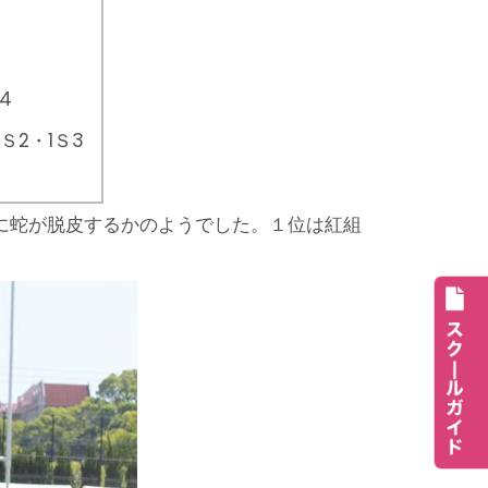
4
Ｓ2・1Ｓ3
に蛇が脱皮するかのようでした。１位は紅組