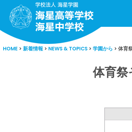
コ
ン
テ
ン
HOME
>
新着情報
>
NEWS & TOPICS
>
学園から
>
体育祭
ツ
へ
ス
体育祭
キ
ッ
プ