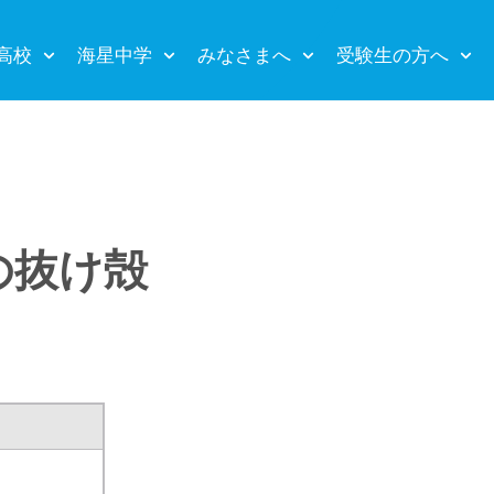
高校
海星中学
みなさまへ
受験生の方へ
の抜け殻