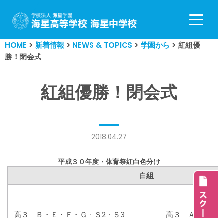
コ
ン
HOME
>
新着情報
>
NEWS & TOPICS
>
学園から
>
紅組優
テ
勝！閉会式
ン
ツ
へ
紅組優勝！閉会式
ス
キ
ッ
プ
2018.04.27
平成３０年度・体育祭紅白色分け
白組
紅
高３ Ｂ・Ｅ・Ｆ・Ｇ・Ｓ2・Ｓ3
高３ Ａ・Ｃ・