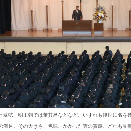
と蘇軾、明王朝では董其昌などなど、いずれも後世に名を
の満月。その大きさ、色味、かかった雲の質感、どれも見