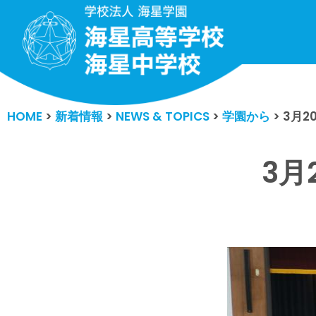
コ
ン
テ
ン
HOME
>
新着情報
>
NEWS & TOPICS
>
学園から
>
3月2
ツ
へ
ス
3月
キ
ッ
プ