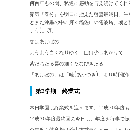
何百年もの間、私達に感動を与え続けてくれ
節気『春分』を明日に控えた啓蟄最終日、午
とまだ漆黒の中に輝く稲佐山の電波塔。朝と
ょう)」頃。
春はあけぼの
ようよう白くなりゆく、山は少しあかりて
紫だちたる雲の細くたなびきたる。
「あけぼの」は「暁(あかつき)」より時間
第3学期 終業式
本日学園は終業式を迎えます。平成30年度も
平成30年度最終回の今日は、年度を行事で
今年度も体育祭は松山市営ラグビー・サッカ