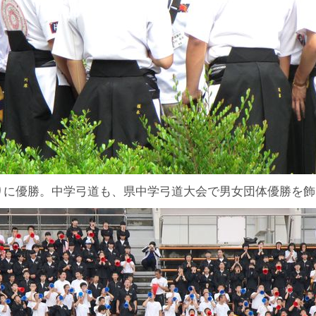
りに優勝。中学弓道も、県中学弓道大会で男女団体優勝を飾