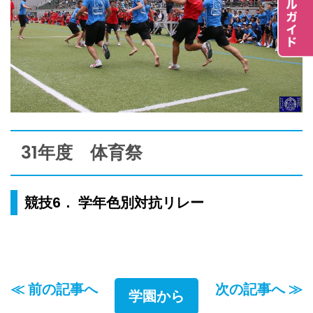
31年度 体育祭
競技6． 学年色別対抗リレー
≪ 前の記事へ
次の記事へ ≫
学園から