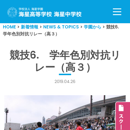
コ
ン
HOME
>
新着情報
>
NEWS & TOPICS
>
学園から
>
競技6.
テ
学年色別対抗リレー（高３）
ン
ツ
へ
競技6. 学年色別対抗リ
ス
レー（高３）
キ
ッ
プ
2019.04.26