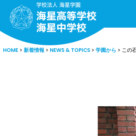
コ
ン
テ
ン
HOME
>
新着情報
>
NEWS & TOPICS
>
学園から
>
この
ツ
へ
ス
キ
ッ
プ