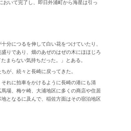
判所において完了し、即日外浦町から海星は引っ
が十分につるを伸して白い花をつけていたり、
花盛りであり、畑のあぜのはぜの木にほほじろ
てたまらない気持ちだった。」とある。
たちが、続々と長崎に戻ってきた。
。それに拍車をかけるように長崎の港にも清
広馬場、梅ケ崎、大浦地区に多くの商店や住居
寒地となるに及んで、稲佐方面はその宿泊地区