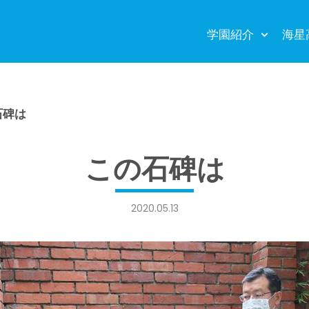
学園紹介
海星
石碑は
この石碑は
2020.05.13