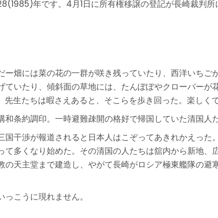
8(1985)年です。4月1日に所有権移譲の登記が長崎裁
だー畑には菜の花の一群が咲き残っていたり、西洋いちご
げていたり、傾斜面の草地には、たんぽぽやクローバーが
) 先生たちは暇さえあると、そこらを歩き回った。楽しく
講和条約調印。一時避難疎開の格好で帰国していた清国人
三国干渉が報道されると日本人はこぞってあきれかえった
って多くなり始めた。その清国の人たちは舘内から新地、
教の天主堂まで建造し、やがて長崎がロシア極東艦隊の避
いっこうに現れません。