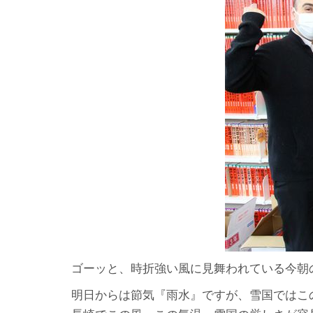
ゴーッと、時折強い風に見舞われている今朝
明日からは節気『雨水』ですが、雪国ではこ