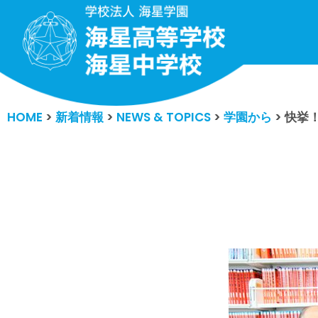
コ
ン
テ
ン
HOME
>
新着情報
>
NEWS & TOPICS
>
学園から
>
快挙
ツ
へ
ス
キ
ッ
プ