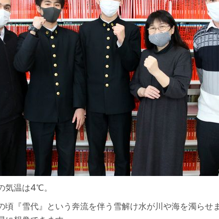
の気温は4℃。
の頃『雪代』という奔流を伴う雪解け水が川や海を濁らせ