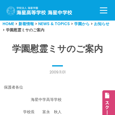
コ
ン
HOME
>
新着情報
>
NEWS & TOPICS
>
学園から
>
お知らせ
テ
>
学園慰霊ミサのご案内
ン
ツ
へ
学園慰霊ミサのご案内
ス
キ
ッ
プ
2009.11.01
保護者各位
海星中学高等学校
学校長 富永 秋人