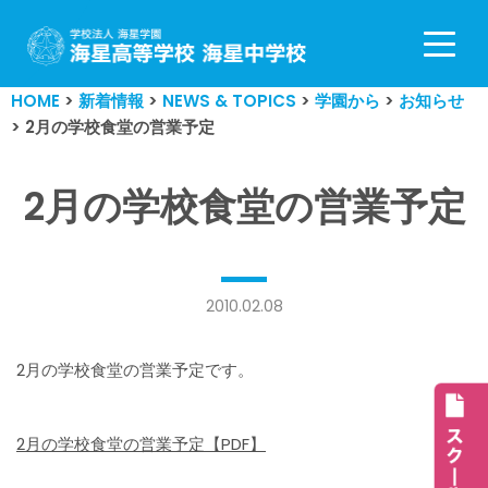
コ
ン
HOME
>
新着情報
>
NEWS & TOPICS
>
学園から
>
お知らせ
テ
>
2月の学校食堂の営業予定
ン
ツ
へ
2月の学校食堂の営業予定
ス
キ
ッ
プ
2010.02.08
2月の学校食堂の営業予定です。
2月の学校食堂の営業予定【PDF】