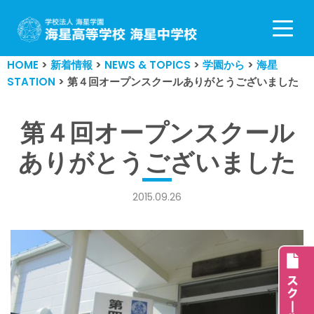
コ
ン
HOME
>
新着情報
>
NEWS & TOPICS
>
学園から
>
海星
テ
STATION
>
第４回オープンスクールありがとうございました
ン
ツ
へ
第４回オープンスクール
ス
ありがとうございました
キ
ッ
プ
2015.09.26